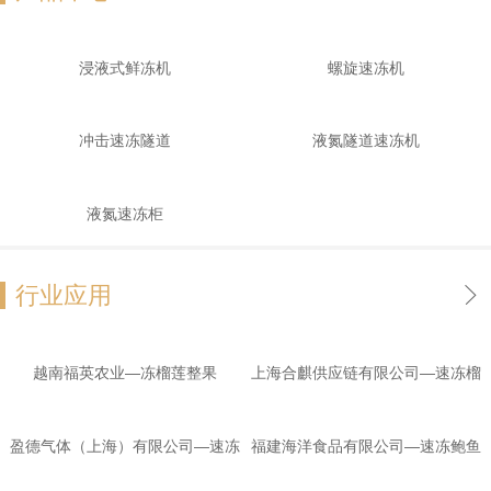
浸液式鲜冻机
螺旋速冻机
冲击速冻隧道
液氮隧道速冻机
液氮速冻柜
行业应用
越南福英农业—冻榴莲整果
上海合麒供应链有限公司—速冻榴
莲肉
盈德气体（上海）有限公司—速冻
福建海洋食品有限公司—速冻鲍鱼