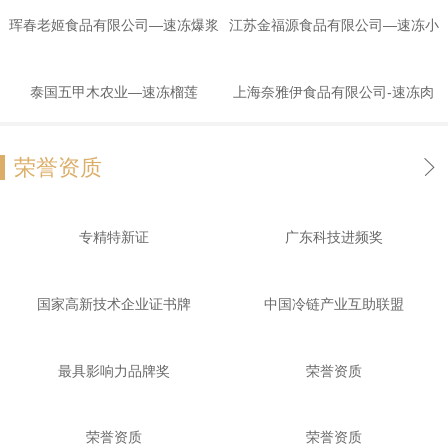
螃蟹
珲春老姬食品有限公司—速冻爆浆
江苏金福源食品有限公司—速冻小
豆腐
龙虾
泰国五甲木农业—速冻榴莲
上海奈雅伊食品有限公司-速冻肉
排
荣誉资质
专精特新证
广东科技进频奖
国家高新技术企业证书牌
中国冷链产业互助联盟
最具影响力品牌奖
荣誉资质
荣誉资质
荣誉资质