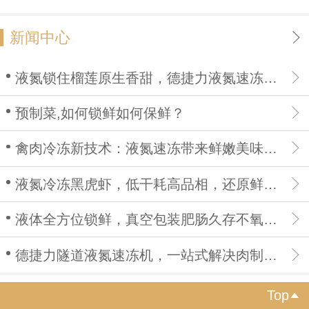
新闻中心
液氮锁住榴莲原生香甜，德捷力液氮速冻机打造高品质榴莲果肉
预制菜,如何锁鲜如何保鲜？
禽肉冷冻新技术：液氮速冻带来鲜嫩美味，高端预制菜供货无忧
液氮冷冻黑虎虾，低干耗高品相，还原鲜活海鲜口感
液体全方位锁鲜，真空包装肥肠久存不氧化、不开裂、无异味
德捷力隧道液氮速冻机，一站式解决肉制品保鲜痛点
Top
