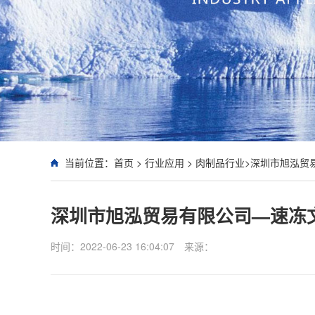
当前位置：
首页
>
行业应用
>
肉制品行业
>深圳市旭泓贸
深圳市旭泓贸易有限公司—速冻
时间：2022-06-23 16:04:07
来源：