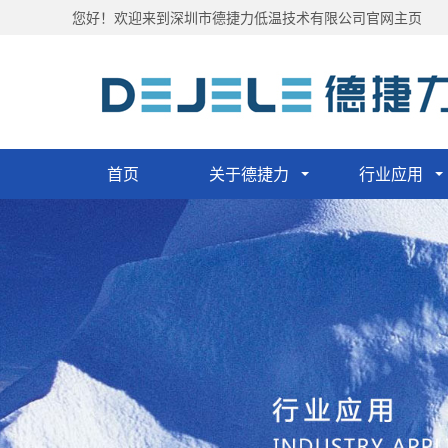
您好！欢迎来到深圳市德捷力低温技术有限公司官网主页
首页
关于德捷力
行业应用