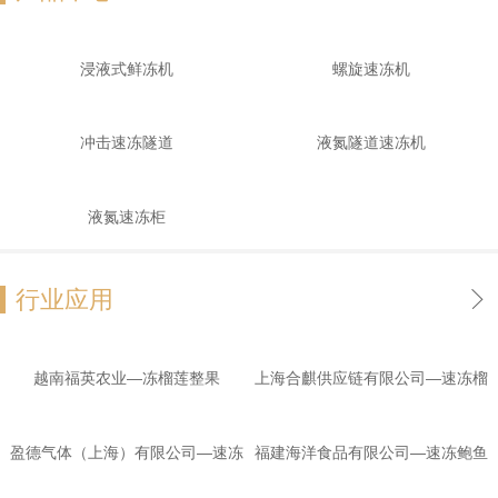
浸液式鲜冻机
螺旋速冻机
冲击速冻隧道
液氮隧道速冻机
液氮速冻柜
行业应用
越南福英农业—冻榴莲整果
上海合麒供应链有限公司—速冻榴
莲肉
盈德气体（上海）有限公司—速冻
福建海洋食品有限公司—速冻鲍鱼