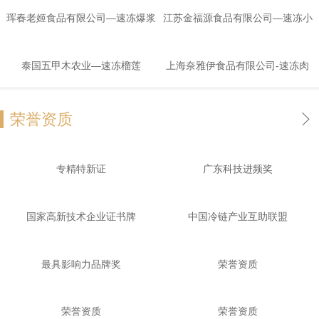
螃蟹
珲春老姬食品有限公司—速冻爆浆
江苏金福源食品有限公司—速冻小
豆腐
龙虾
泰国五甲木农业—速冻榴莲
上海奈雅伊食品有限公司-速冻肉
排
荣誉资质
专精特新证
广东科技进频奖
国家高新技术企业证书牌
中国冷链产业互助联盟
最具影响力品牌奖
荣誉资质
荣誉资质
荣誉资质