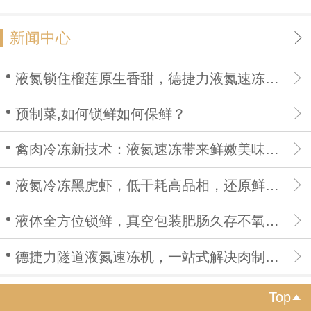
新闻中心
液氮锁住榴莲原生香甜，德捷力液氮速冻机打造高品质榴莲果肉
预制菜,如何锁鲜如何保鲜？
禽肉冷冻新技术：液氮速冻带来鲜嫩美味，高端预制菜供货无忧
液氮冷冻黑虎虾，低干耗高品相，还原鲜活海鲜口感
液体全方位锁鲜，真空包装肥肠久存不氧化、不开裂、无异味
德捷力隧道液氮速冻机，一站式解决肉制品保鲜痛点
Top
