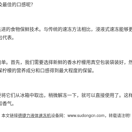
及最佳的口感呢？
进的食物保鲜技术。与传统的速冻方法相比，浸液式速冻能够更
出代表。
简单。首先，我们需要选择新鲜的香水柠檬用真空包装袋装好，
保柠檬的营养成分和口感得到最大程度的保留。
将它们从冰箱中取出，稍微解冻一下，就可以直接使用了。这样
和香气。
本文链接
德捷力
液体速
冻机
设备网：www.sudongcn.com，转载请注明!