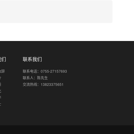
我们
联系我们
致辞
联系电话：0755-27157693
介
联系人：陈先生
质
交流热线：13823375651
化
伴
士