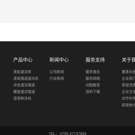
产品中心
新闻中心
服务支持
关于
液氮速冻柜
公司新闻
服务理念
董事长
液氮隧道速冻机
行业新闻
服务网络
企业简
冲击速冻隧道
问题解答
荣誉资
螺旋速冻隧道
资料下载
企业文
浸液鲜冻机
合作伙
招贤纳
TEL： 0755-27157693